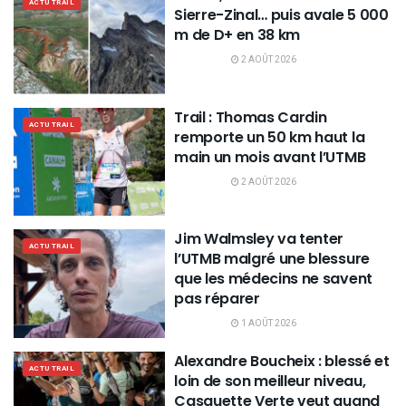
ACTU TRAIL
Sierre-Zinal… puis avale 5 000
m de D+ en 38 km
2 AOÛT 2026
Trail : Thomas Cardin
ACTU TRAIL
remporte un 50 km haut la
main un mois avant l’UTMB
2 AOÛT 2026
Jim Walmsley va tenter
ACTU TRAIL
l’UTMB malgré une blessure
que les médecins ne savent
pas réparer
1 AOÛT 2026
Alexandre Boucheix : blessé et
ACTU TRAIL
loin de son meilleur niveau,
Casquette Verte veut quand