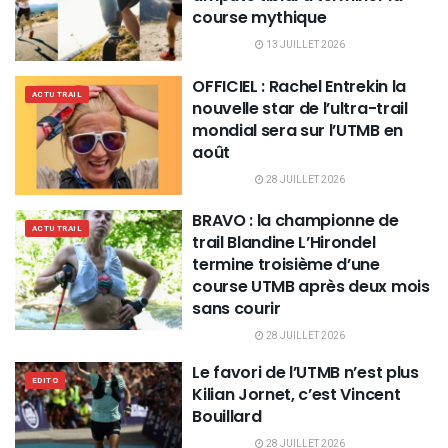
course mythique
13 JUILLET 2026
OFFICIEL : Rachel Entrekin la
ACTU TRAIL
nouvelle star de l’ultra-trail
mondial sera sur l’UTMB en
août
28 JUILLET 2026
BRAVO : la championne de
ACTU TRAIL
trail Blandine L’Hirondel
termine troisième d’une
course UTMB après deux mois
sans courir
28 JUILLET 2026
Le favori de l’UTMB n’est plus
EDITO
Kilian Jornet, c’est Vincent
Bouillard
28 JUILLET 2026