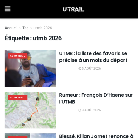
Accueil
Tag
utmb 2026
Étiquette :
utmb 2026
UTMB : la liste des favoris se
ACTU TRAIL
précise à un mois du départ
5 AOÛT 2026
Rumeur : François D’Haene sur
ACTU TRAIL
l’UTMB
3 AOÛT 2026
Blessé, Kilian Jornet renonce à