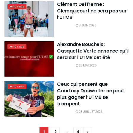
Clément Deffrenne :
ACTU TRAIL
Clemquicourt ne sera pas sur
l’UTMB
8 JUIN 2026
Alexandre Boucheix :
ACTU TRAIL
Casquette Verte annonce qu’il
sera sur l’UTMB cet été
23 MAI 2026
Ceux qui pensent que
ACTU TRAIL
Courtney Dauwalter ne peut
plus gagner l’UTMB se
trompent
28 JUILLET 2026
1
2
…
4