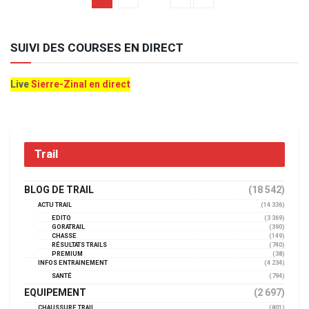
SUIVI DES COURSES EN DIRECT
Live
Sierre-Zinal en direct
Trail
BLOG DE TRAIL
(18 542)
ACTU TRAIL
(14 336)
EDITO
(3 369)
GORATRAIL
(390)
CHASSE
(149)
RÉSULTATS TRAILS
(740)
PREMIUM
(38)
INFOS ENTRAINEMENT
(4 234)
SANTÉ
(794)
EQUIPEMENT
(2 697)
CHAUSSURE TRAIL
(801)