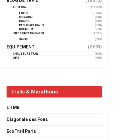
BLOG DE TRAIL
(18 513)
ACTU TRAIL
(14 309)
EDITO
(3 356)
GORATRAIL
(390)
CHASSE
(149)
RÉSULTATS TRAILS
(738)
PREMIUM
(38)
INFOS ENTRAINEMENT
(4 232)
SANTÉ
(793)
EQUIPEMENT
(2 693)
CHAUSSURE TRAIL
(800)
GPS
(958)
Trails & Marathons
UTMB
Diagonale des Fous
EcoTrail Paris