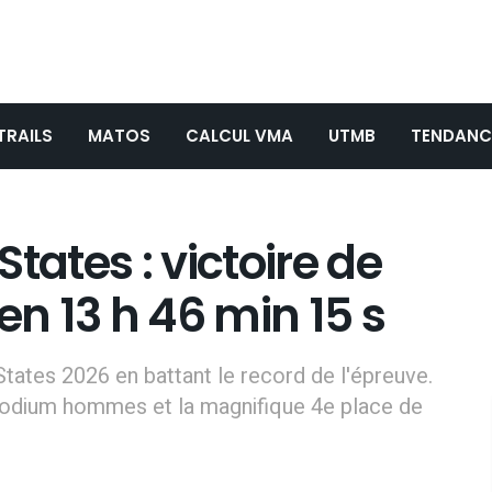
TRAILS
MATOS
CALCUL VMA
UTMB
TENDANC
tates : victoire de
en 13 h 46 min 15 s
tates 2026 en battant le record de l'épreuve.
podium hommes et la magnifique 4e place de