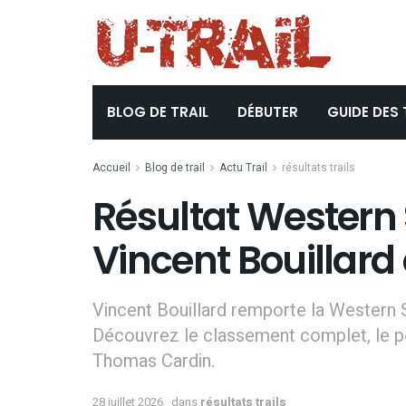
BLOG DE TRAIL
DÉBUTER
GUIDE DES 
Accueil
Blog de trail
Actu Trail
résultats trails
Résultat Western S
Vincent Bouillard 
Vincent Bouillard remporte la Western S
Découvrez le classement complet, le 
Thomas Cardin.
28 juillet 2026
dans
résultats trails