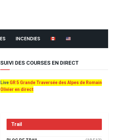
ES
INCENDIES
SUIVI DES COURSES EN DIRECT
Live
GR 5 Grande Traversée des Alpes de Romain
Olivier en direct
Trail