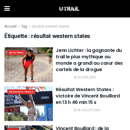
Accueil
Tag
résultat western states
Étiquette :
résultat western states
Jenn Lichter : la gagnante du
ACTU TRAIL
trail le plus mythique au
monde a grandi au cœur des
cartels de la drogue
30 JUIN 2026
Résultat Western States :
RÉSULTATS TRAILS
victoire de Vincent Bouillard
en 13 h 46 min 15 s
28 JUILLET 2026
Vincent Bouillard : de la