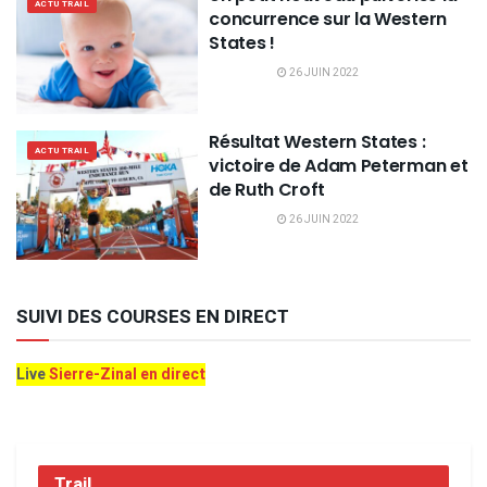
ACTU TRAIL
concurrence sur la Western
States !
26 JUIN 2022
Résultat Western States :
ACTU TRAIL
victoire de Adam Peterman et
de Ruth Croft
26 JUIN 2022
SUIVI DES COURSES EN DIRECT
Live
Sierre-Zinal en direct
Trail