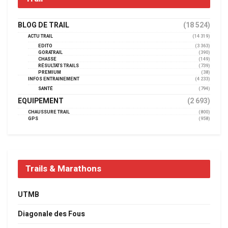
BLOG DE TRAIL
(18 524)
ACTU TRAIL
(14 319)
EDITO
(3 363)
GORATRAIL
(390)
CHASSE
(149)
RÉSULTATS TRAILS
(739)
PREMIUM
(38)
INFOS ENTRAINEMENT
(4 233)
SANTÉ
(794)
EQUIPEMENT
(2 693)
CHAUSSURE TRAIL
(800)
GPS
(958)
Trails & Marathons
UTMB
Diagonale des Fous