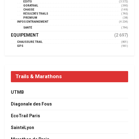
EDITO
(3 372)
GORATRAIL
(390)
CHASSE
(149)
RÉSULTATS TRAILS
(740)
PREMIUM
(38)
INFOS ENTRAINEMENT
(4 234)
SANTÉ
(794)
EQUIPEMENT
(2 697)
CHAUSSURE TRAIL
(801)
GPS
(961)
Trails & Marathons
UTMB
Diagonale des Fous
EcoTrail Paris
SaintéLyon