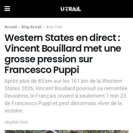
Accueil
Blog de trail
Actu Trail
Western States en direct :
Vincent Bouillard met une
grosse pression sur
Francesco Puppi
Après plus de 85 km sur les 161 km de la Western
States 2026, Vincent Bouillard poursuit sa remontée.
Deuxième, le Français revient à seulement 1 min 23
de Francesco Puppi et peut désormais rêver de la
victoire.
28 juillet 2026