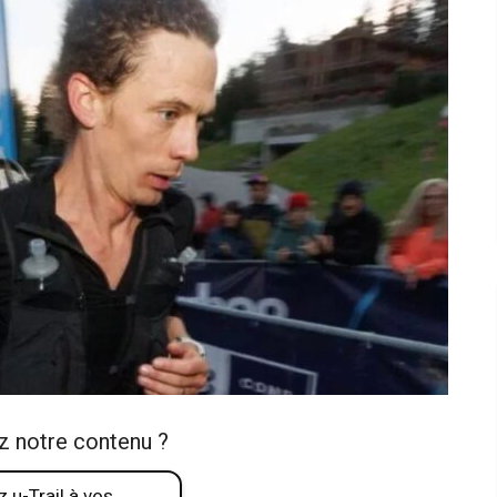
z notre contenu ?
 u-Trail à vos