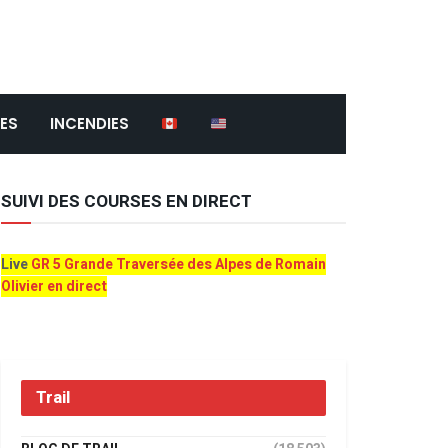
ES
INCENDIES
SUIVI DES COURSES EN DIRECT
Live
GR 5 Grande Traversée des Alpes de Romain
Olivier en direct
Trail