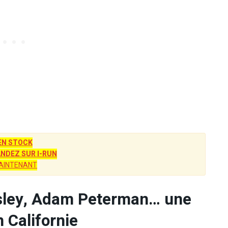
EN STOCK
DEZ SUR I-RUN
AINTENANT
msley, Adam Peterman… une
n Californie