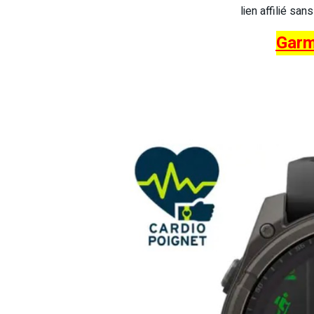
lien affilié san
Garm