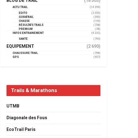
BLOG DE TRAIL
(18 503)
ACTU TRAIL
(14 299)
EDITO
(3 350)
GORATRAIL
(390)
CHASSE
(149)
RÉSULTATS TRAILS
(738)
PREMIUM
(38)
INFOS ENTRAINEMENT
(4 232)
SANTÉ
(793)
EQUIPEMENT
(2 690)
CHAUSSURE TRAIL
(798)
GPS
(957)
Trails & Marathons
UTMB
Diagonale des Fous
EcoTrail Paris