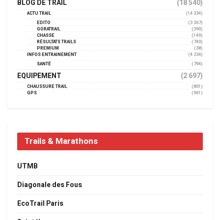
BLOG DE TRAIL
(18 540)
ACTU TRAIL
(14 334)
EDITO
(3 367)
GORATRAIL
(390)
CHASSE
(149)
RÉSULTATS TRAILS
(740)
PREMIUM
(38)
INFOS ENTRAINEMENT
(4 234)
SANTÉ
(794)
EQUIPEMENT
(2 697)
CHAUSSURE TRAIL
(801)
GPS
(961)
Trails & Marathons
UTMB
Diagonale des Fous
EcoTrail Paris