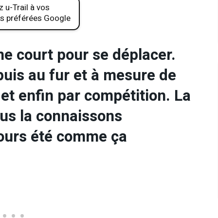
 u-Trail à vos
s préférées Google
me court pour se déplacer.
puis au fur et à mesure de
r et enfin par compétition. La
us la connaissons
ujours été comme ça