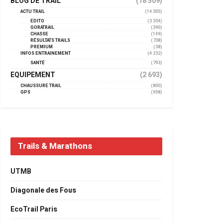
BLOG DE TRAIL
(18 509)
ACTU TRAIL
(14 305)
EDITO
(3 354)
GORATRAIL
(390)
CHASSE
(149)
RÉSULTATS TRAILS
(738)
PREMIUM
(38)
INFOS ENTRAINEMENT
(4 232)
SANTÉ
(793)
EQUIPEMENT
(2 693)
CHAUSSURE TRAIL
(800)
GPS
(958)
Trails & Marathons
UTMB
Diagonale des Fous
EcoTrail Paris