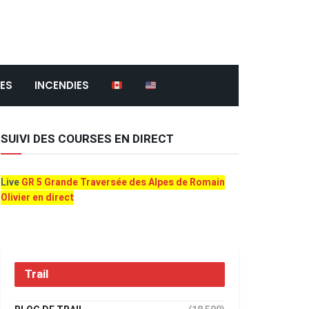
ES
INCENDIES
SUIVI DES COURSES EN DIRECT
Live
GR 5 Grande Traversée des Alpes de Romain
Olivier en direct
Trail