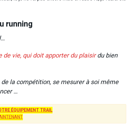
du running
l…
 de vie, qui doit apporter du plaisir
du bien
ce de la compétition, se mesurer à soi même
ancer …
TRE ÉQUIPEMENT TRAIL
AINTENANT