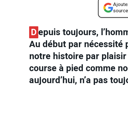
Ajoutez
source
D
epuis toujours, l’hom
Au début par nécessité 
notre histoire par plaisi
course à pied comme no
aujourd’hui, n’a pas to