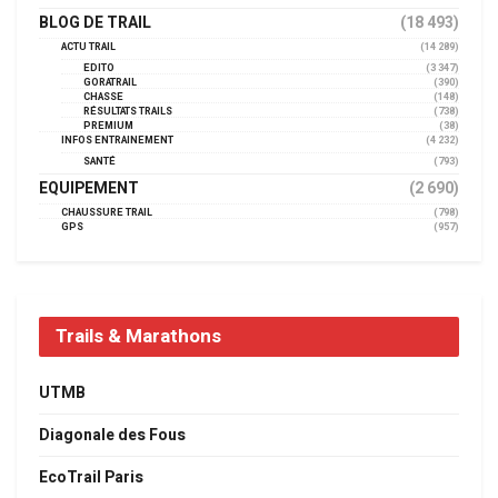
BLOG DE TRAIL
(18 493)
ACTU TRAIL
(14 289)
EDITO
(3 347)
GORATRAIL
(390)
CHASSE
(148)
RÉSULTATS TRAILS
(738)
PREMIUM
(38)
INFOS ENTRAINEMENT
(4 232)
SANTÉ
(793)
EQUIPEMENT
(2 690)
CHAUSSURE TRAIL
(798)
GPS
(957)
Trails & Marathons
UTMB
Diagonale des Fous
EcoTrail Paris