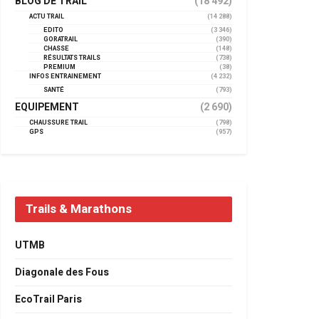
BLOG DE TRAIL
(18 492)
ACTU TRAIL
(14 288)
EDITO
(3 346)
GORATRAIL
(390)
CHASSE
(148)
RÉSULTATS TRAILS
(738)
PREMIUM
(38)
INFOS ENTRAINEMENT
(4 232)
SANTÉ
(793)
EQUIPEMENT
(2 690)
CHAUSSURE TRAIL
(798)
GPS
(957)
Trails & Marathons
UTMB
Diagonale des Fous
EcoTrail Paris