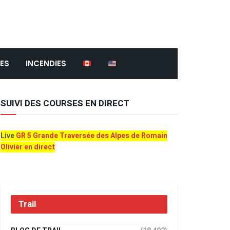
ES
INCENDIES
SUIVI DES COURSES EN DIRECT
Live
GR 5 Grande Traversée des Alpes de Romain
Olivier en direct
Trail