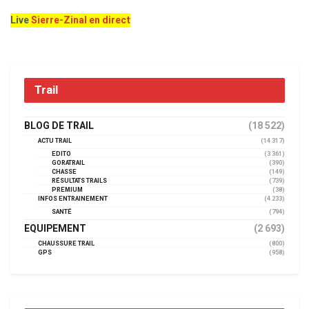
Live
Sierre-Zinal en direct
Trail
BLOG DE TRAIL
(18 522)
ACTU TRAIL
(14 317)
EDITO
(3 361)
GORATRAIL
(390)
CHASSE
(149)
RÉSULTATS TRAILS
(739)
PREMIUM
(38)
INFOS ENTRAINEMENT
(4 233)
SANTÉ
(794)
EQUIPEMENT
(2 693)
CHAUSSURE TRAIL
(800)
GPS
(958)