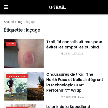
Accueil
Tag
laçage
Étiquette :
laçage
Trail : 14 conseils ultimes pour
SANTÉ
éviter les ampoules au pied
28 JUILLET 2026
Chaussures de trail : The
CHAUSSURE TRAIL
North Face et Kailas intègrent
la technologie BOA®
PerformFit™ Wrap
4 NOVEMBRE 2024
Le prix de la Speedland