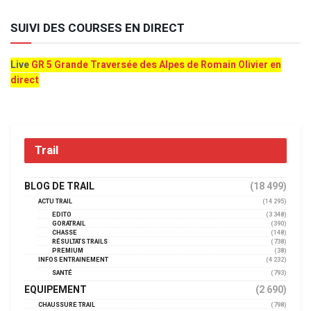
SUIVI DES COURSES EN DIRECT
Live
GR 5 Grande Traversée des Alpes de Romain Olivier en
direct
Trail
BLOG DE TRAIL
(18 499)
ACTU TRAIL
(14 295)
EDITO
(3 348)
GORATRAIL
(390)
CHASSE
(148)
RÉSULTATS TRAILS
(738)
PREMIUM
(38)
INFOS ENTRAINEMENT
(4 232)
SANTÉ
(793)
EQUIPEMENT
(2 690)
CHAUSSURE TRAIL
(798)