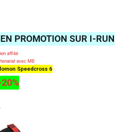
 EN PROMOTION SUR I-RUN
lien affilié
tenariat avec MB
lomon Speedcross 6
-20%