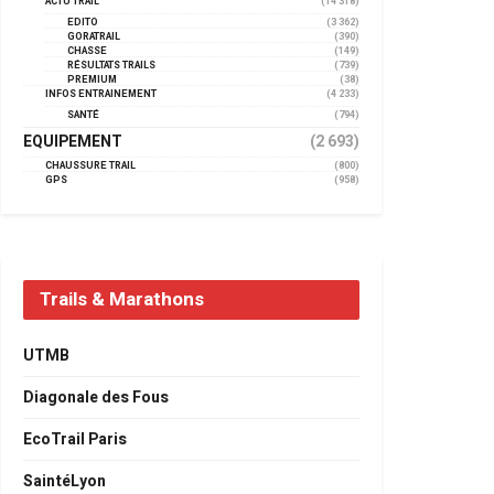
ACTU TRAIL
(14 318)
EDITO
(3 362)
GORATRAIL
(390)
CHASSE
(149)
RÉSULTATS TRAILS
(739)
PREMIUM
(38)
INFOS ENTRAINEMENT
(4 233)
SANTÉ
(794)
EQUIPEMENT
(2 693)
CHAUSSURE TRAIL
(800)
GPS
(958)
Trails & Marathons
UTMB
Diagonale des Fous
EcoTrail Paris
SaintéLyon