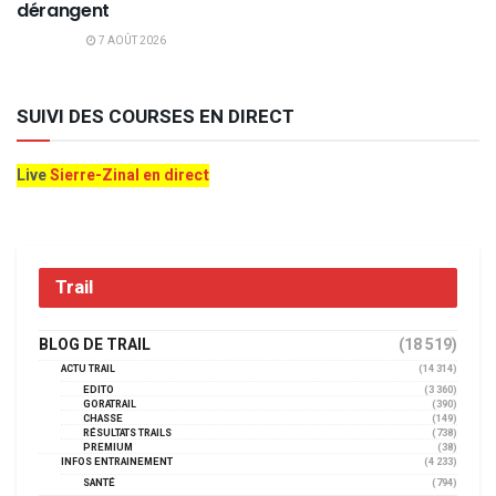
dérangent
7 AOÛT 2026
SUIVI DES COURSES EN DIRECT
Live
Sierre-Zinal en direct
Trail
BLOG DE TRAIL
(18 519)
ACTU TRAIL
(14 314)
EDITO
(3 360)
GORATRAIL
(390)
CHASSE
(149)
RÉSULTATS TRAILS
(738)
PREMIUM
(38)
INFOS ENTRAINEMENT
(4 233)
SANTÉ
(794)