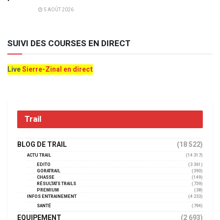
5 AOÛT 2026
SUIVI DES COURSES EN DIRECT
Live
Sierre-Zinal en direct
Trail
BLOG DE TRAIL
(18 522)
ACTU TRAIL
(14 317)
EDITO
(3 361)
GORATRAIL
(390)
CHASSE
(149)
RÉSULTATS TRAILS
(739)
PREMIUM
(38)
INFOS ENTRAINEMENT
(4 233)
SANTÉ
(794)
EQUIPEMENT
(2 693)