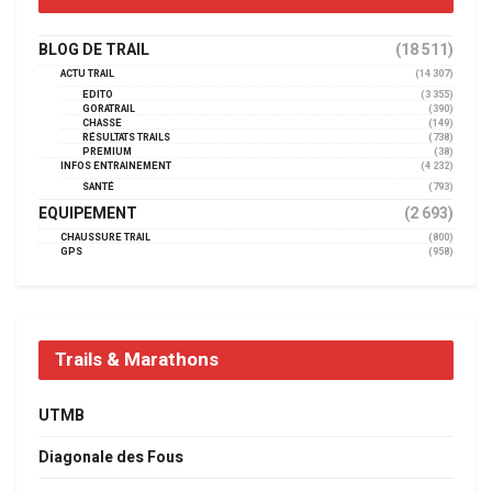
BLOG DE TRAIL
(18 511)
ACTU TRAIL
(14 307)
EDITO
(3 355)
GORATRAIL
(390)
CHASSE
(149)
RÉSULTATS TRAILS
(738)
PREMIUM
(38)
INFOS ENTRAINEMENT
(4 232)
SANTÉ
(793)
EQUIPEMENT
(2 693)
CHAUSSURE TRAIL
(800)
GPS
(958)
Trails & Marathons
UTMB
Diagonale des Fous