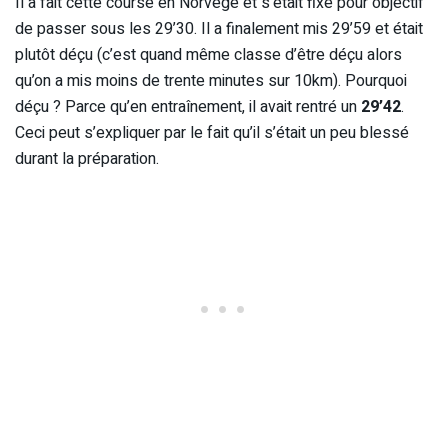
Il a fait cette course en Norvège et s’était fixé pour objectif
de passer sous les 29’30. Il a finalement mis 29’59 et était
plutôt déçu (c’est quand même classe d’être déçu alors
qu’on a mis moins de trente minutes sur 10km). Pourquoi
déçu ? Parce qu’en entraînement, il avait rentré un
29’42
.
Ceci peut s’expliquer par le fait qu’il s’était un peu blessé
durant la préparation.