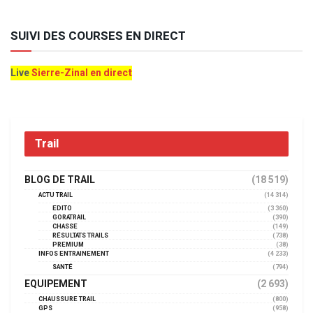
SUIVI DES COURSES EN DIRECT
Live
Sierre-Zinal en direct
Trail
BLOG DE TRAIL
(18 519)
ACTU TRAIL
(14 314)
EDITO
(3 360)
GORATRAIL
(390)
CHASSE
(149)
RÉSULTATS TRAILS
(738)
PREMIUM
(38)
INFOS ENTRAINEMENT
(4 233)
SANTÉ
(794)
EQUIPEMENT
(2 693)
CHAUSSURE TRAIL
(800)
GPS
(958)