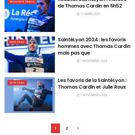
RÉSULTATS TRAILS
de Thomas Cardin en 5h52
11 MARS 2025
SaintéLyon 2024 : les favoris
ACTU TRAIL
hommes avec Thomas Cardin
mais pas que
7 NOVEMBRE 2024
Les favoris de la SaintéLyon :
ACTU TRAIL
Thomas Cardin et Julie Roux
7 NOVEMBRE 2024
1
2