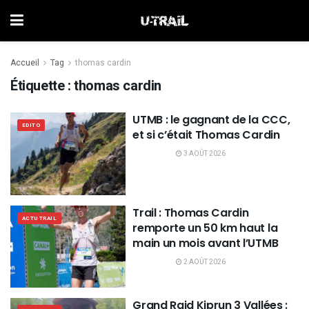
Accueil
Tag
thomas cardin
Étiquette :
thomas cardin
UTMB : le gagnant de la CCC,
EDITO
et si c’était Thomas Cardin
3 AOÛT 2026
Trail : Thomas Cardin
ACTU TRAIL
remporte un 50 km haut la
main un mois avant l’UTMB
2 AOÛT 2026
Grand Raid Kiprun 3 Vallées :