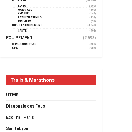
ACTU TRAIL
(14 314)
EDITO
(3 360)
GORATRAIL
(390)
CHASSE
(149)
RÉSULTATS TRAILS
(738)
PREMIUM
(38)
INFOS ENTRAINEMENT
(4 233)
SANTÉ
(794)
EQUIPEMENT
(2 693)
CHAUSSURE TRAIL
(800)
GPS
(958)
Trails & Marathons
UTMB
Diagonale des Fous
EcoTrail Paris
SaintéLyon