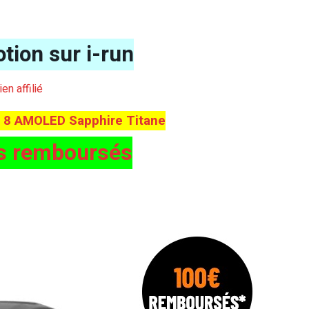
tion sur i-run
lien affilié
x 8 AMOLED Sapphire Titane
s remboursés