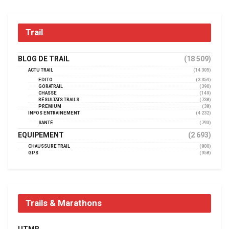
Trail
BLOG DE TRAIL
(18 509)
ACTU TRAIL
(14 305)
EDITO
(3 354)
GORATRAIL
(390)
CHASSE
(149)
RÉSULTATS TRAILS
(738)
PREMIUM
(38)
INFOS ENTRAINEMENT
(4 232)
SANTÉ
(793)
EQUIPEMENT
(2 693)
CHAUSSURE TRAIL
(800)
GPS
(958)
Trails & Marathons