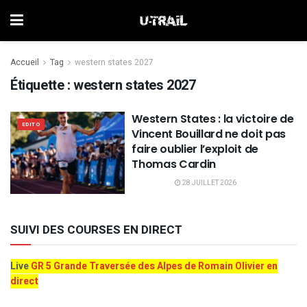
Accueil
Tag
western states 2027
Étiquette :
western states 2027
Western States : la victoire de
EDITO
Vincent Bouillard ne doit pas
faire oublier l’exploit de
Thomas Cardin
28 JUILLET 2026
SUIVI DES COURSES EN DIRECT
Live
GR 5 Grande Traversée des Alpes de Romain Olivier en
direct