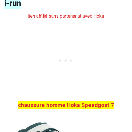
i-run
lien affilié sans partenariat avec Hoka
chaussure homme Hoka Speedgoat 7