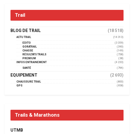
Trail
BLOG DE TRAIL
(18 518)
ACTU TRAIL
(14 313)
EDITO
(3 359)
GORATRAIL
(390)
CHASSE
(149)
RÉSULTATS TRAILS
(738)
PREMIUM
(38)
INFOS ENTRAINEMENT
(4 233)
SANTÉ
(794)
EQUIPEMENT
(2 693)
CHAUSSURE TRAIL
(800)
GPS
(958)
Trails & Marathons
UTMB