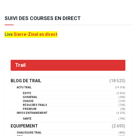
SUIVI DES COURSES EN DIRECT
Live
Sierre-Zinal en direct
Trail
BLOG DE TRAIL
(18 523)
ACTU TRAIL
(14 318)
EDITO
(3 362)
GORATRAIL
(390)
CHASSE
(149)
RÉSULTATS TRAILS
(739)
PREMIUM
(38)
INFOS ENTRAINEMENT
(4 233)
SANTÉ
(794)
EQUIPEMENT
(2 693)
CHAUSSURE TRAIL
(800)