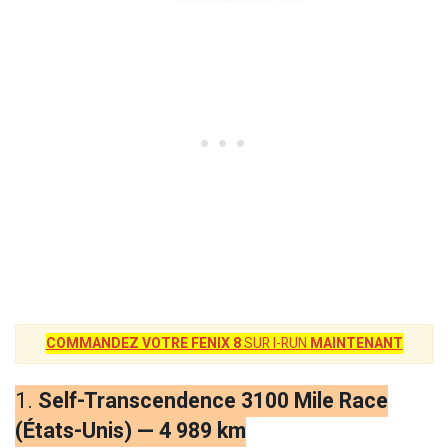
COMMANDEZ VOTRE FENIX 8
SUR I-RUN
MAINTENANT
1.
Self-Transcendence 3100 Mile Race
(États-Unis) — 4 989 km