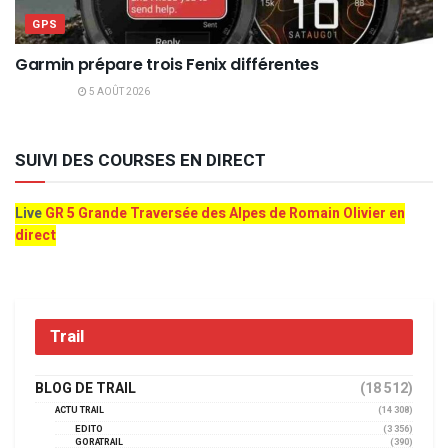
GPS
Garmin prépare trois Fenix différentes
5 AOÛT 2026
SUIVI DES COURSES EN DIRECT
Live
GR 5 Grande Traversée des Alpes de Romain Olivier en
direct
Trail
BLOG DE TRAIL
(18 512)
ACTU TRAIL
(14 308)
EDITO
(3 356)
GORATRAIL
(390)