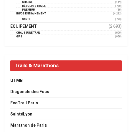
CHASSE
(149)
RÉSULTATS TRAILS
(738)
PREMIUM
(38)
INFOS ENTRAINEMENT
(4 232)
SANTÉ
(793)
EQUIPEMENT
(2 693)
CHAUSSURE TRAIL
(800)
GPS
(958)
Trails & Marathons
UTMB
Diagonale des Fous
EcoTrail Paris
SaintéLyon
Marathon de Paris