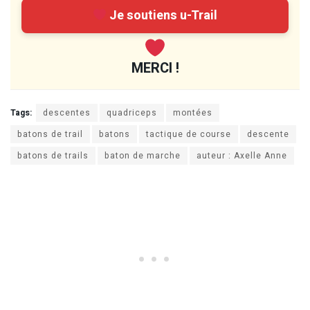
Je soutiens u-Trail
MERCI !
Tags:
descentes
quadriceps
montées
batons de trail
batons
tactique de course
descente
batons de trails
baton de marche
auteur : Axelle Anne