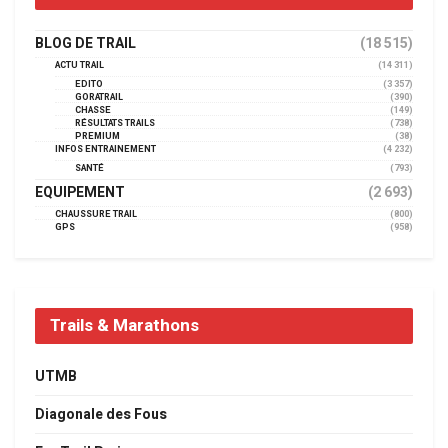
BLOG DE TRAIL
(18 515)
ACTU TRAIL
(14 311)
EDITO
(3 357)
GORATRAIL
(390)
CHASSE
(149)
RÉSULTATS TRAILS
(738)
PREMIUM
(38)
INFOS ENTRAINEMENT
(4 232)
SANTÉ
(793)
EQUIPEMENT
(2 693)
CHAUSSURE TRAIL
(800)
GPS
(958)
Trails & Marathons
UTMB
Diagonale des Fous