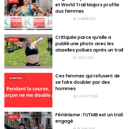
EDITO
et World Trail Majors profite
aux femmes
12 MARS 2025
Critiquée parce qu’elle a
EDITO
publié une photo avec les
aisselles poilues après un trail
1 AOÛT 2024
Ces femmes qui refusent de
GORATRAIL
se faire doubler par des
hommes
2 JUILLET 2024
Féminisme : l’UTMB est un trail
EDITO
engagé
19 JUIN 2024