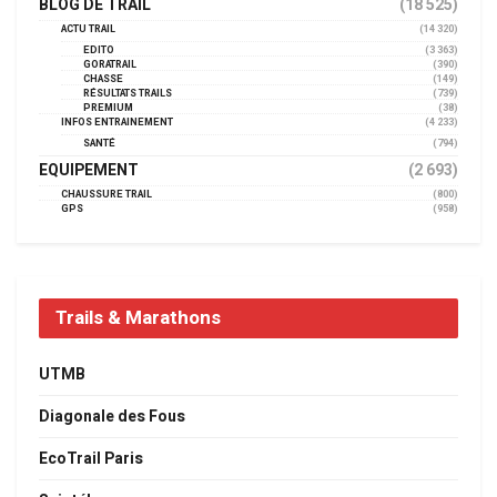
BLOG DE TRAIL
(18 525)
ACTU TRAIL
(14 320)
EDITO
(3 363)
GORATRAIL
(390)
CHASSE
(149)
RÉSULTATS TRAILS
(739)
PREMIUM
(38)
INFOS ENTRAINEMENT
(4 233)
SANTÉ
(794)
EQUIPEMENT
(2 693)
CHAUSSURE TRAIL
(800)
GPS
(958)
Trails & Marathons
UTMB
Diagonale des Fous
EcoTrail Paris