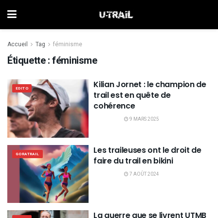
Accueil
Tag
féminisme
Étiquette :
féminisme
Kilian Jornet : le champion de
EDITO
trail est en quête de
cohérence
9 MARS 2025
Les traileuses ont le droit de
GORATRAIL
faire du trail en bikini
7 AOÛT 2024
La guerre que se livrent UTMB