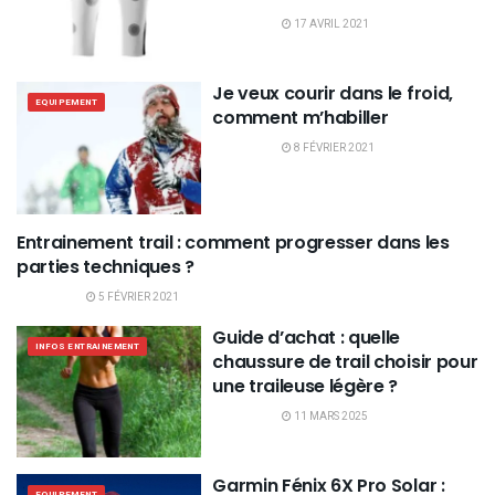
17 AVRIL 2021
Je veux courir dans le froid,
EQUIPEMENT
comment m’habiller
8 FÉVRIER 2021
Entrainement trail : comment progresser dans les
INFOS ENTRAINEMENT
parties techniques ?
5 FÉVRIER 2021
Guide d’achat : quelle
INFOS ENTRAINEMENT
chaussure de trail choisir pour
une traileuse légère ?
11 MARS 2025
Garmin Fénix 6X Pro Solar :
EQUIPEMENT