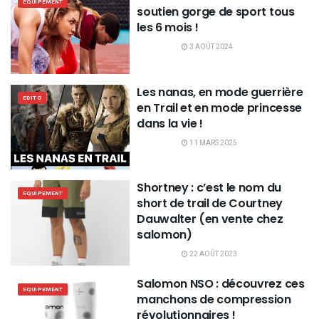
EQUIPEMENT
soutien gorge de sport tous
les 6 mois !
3 AOÛT 2024
Les nanas, en mode guerrière
EDITO
en Trail et en mode princesse
dans la vie !
11 MARS 2025
Shortney : c’est le nom du
EQUIPEMENT
short de trail de Courtney
Dauwalter (en vente chez
salomon)
22 AOÛT 2023
Salomon NSO : découvrez ces
EQUIPEMENT
manchons de compression
révolutionnaires !