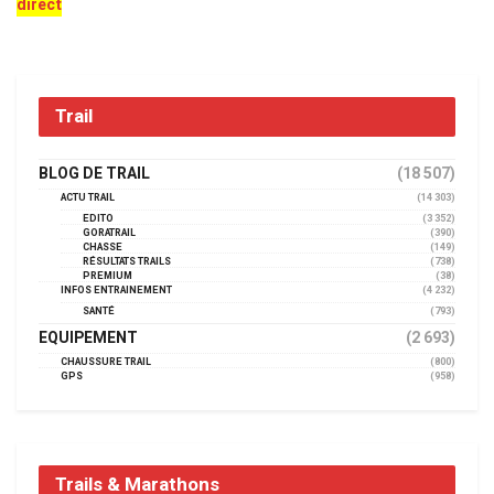
direct
Trail
BLOG DE TRAIL
(18 507)
ACTU TRAIL
(14 303)
EDITO
(3 352)
GORATRAIL
(390)
CHASSE
(149)
RÉSULTATS TRAILS
(738)
PREMIUM
(38)
INFOS ENTRAINEMENT
(4 232)
SANTÉ
(793)
EQUIPEMENT
(2 693)
CHAUSSURE TRAIL
(800)
GPS
(958)
Trails & Marathons