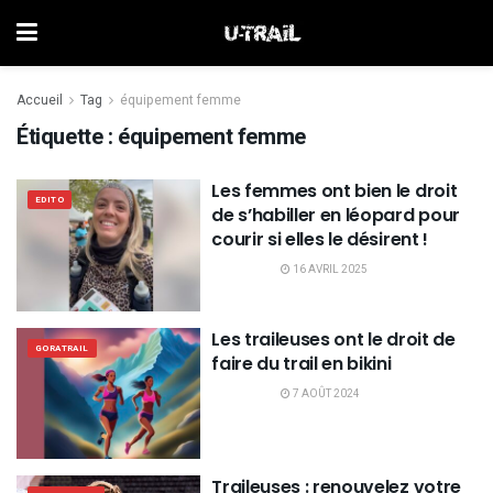
Accueil
Tag
équipement femme
Étiquette :
équipement femme
Les femmes ont bien le droit
EDITO
de s’habiller en léopard pour
courir si elles le désirent !
16 AVRIL 2025
Les traileuses ont le droit de
GORATRAIL
faire du trail en bikini
7 AOÛT 2024
Traileuses : renouvelez votre