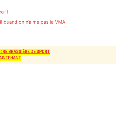
ail !
ail quand on n’aime pas la VMA
RE BRASSIÈRE DE SPORT
AINTENANT