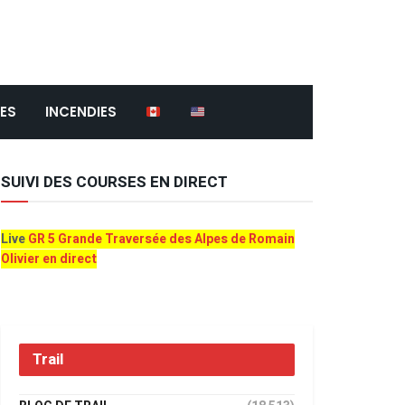
ES
INCENDIES
SUIVI DES COURSES EN DIRECT
Live
GR 5 Grande Traversée des Alpes de Romain
Olivier en direct
Trail