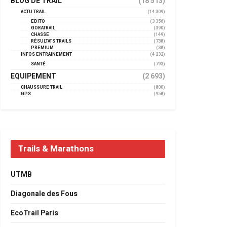
BLOG DE TRAIL
(18 513)
ACTU TRAIL
(14 309)
EDITO
(3 356)
GORATRAIL
(390)
CHASSE
(149)
RÉSULTATS TRAILS
(738)
PREMIUM
(38)
INFOS ENTRAINEMENT
(4 232)
SANTÉ
(793)
EQUIPEMENT
(2 693)
CHAUSSURE TRAIL
(800)
GPS
(958)
Trails & Marathons
UTMB
Diagonale des Fous
EcoTrail Paris