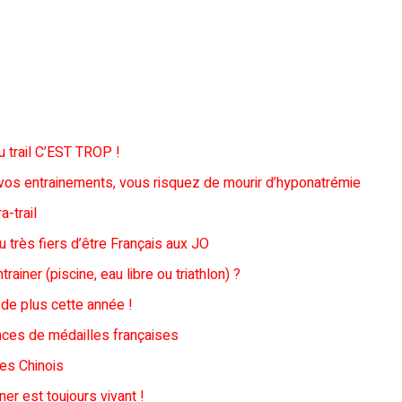
 trail C’EST TROP !
t vos entrainements, vous risquez de mourir d’hyponatrémie
a-trail
très fiers d’être Français aux JO
rainer (piscine, eau libre ou triathlon) ?
de plus cette année !
ances de médailles françaises
 les Chinois
er est toujours vivant !