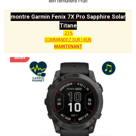
lien rémunéré i-run
montre Garmin Fenix 7X Pro Sapphire Solar
Titane
-21%
COMMANDEZ SUR I-RUN
MAINTENANT