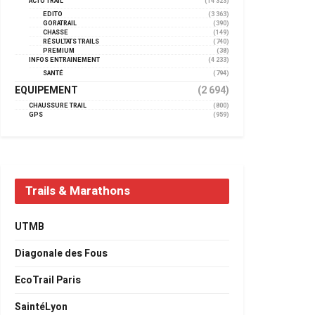
ACTU TRAIL
(14 323)
EDITO
(3 363)
GORATRAIL
(390)
CHASSE
(149)
RÉSULTATS TRAILS
(740)
PREMIUM
(38)
INFOS ENTRAINEMENT
(4 233)
SANTÉ
(794)
EQUIPEMENT
(2 694)
CHAUSSURE TRAIL
(800)
GPS
(959)
Trails & Marathons
UTMB
Diagonale des Fous
EcoTrail Paris
SaintéLyon