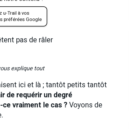
 u-Trail à vos
s préférées Google
êtent pas de râler
vous explique tout
sent ici et là ; tantôt petits tantôt
air de requérir un degré
-ce vraiment le cas ?
Voyons de
.