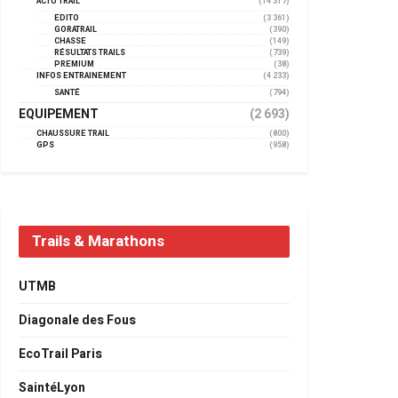
ACTU TRAIL
(14 317)
EDITO
(3 361)
GORATRAIL
(390)
CHASSE
(149)
RÉSULTATS TRAILS
(739)
PREMIUM
(38)
INFOS ENTRAINEMENT
(4 233)
SANTÉ
(794)
EQUIPEMENT
(2 693)
CHAUSSURE TRAIL
(800)
GPS
(958)
Trails & Marathons
UTMB
Diagonale des Fous
EcoTrail Paris
SaintéLyon