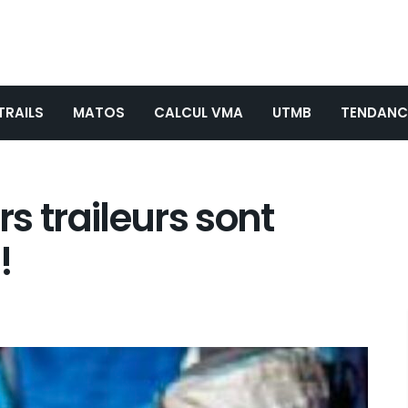
TRAILS
MATOS
CALCUL VMA
UTMB
TENDANC
rs traileurs sont
!