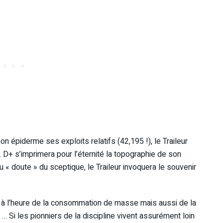
n épiderme ses exploits relatifs (42,195 !), le Traileur
 … D+ s’imprimera pour l’éternité la topographie de son
u « doute » du sceptique, le Traileur invoquera le souvenir
té à l’heure de la consommation de masse mais aussi de la
l … Si les pionniers de la discipline vivent assurément loin