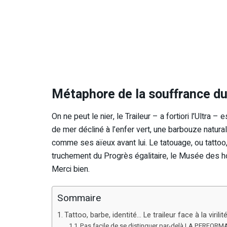
Métaphore de la souffrance du
On ne peut le nier, le Traileur – a fortiori l’Ultr
de mer décliné à l’enfer vert, une barbouze naturalis
comme ses aïeux avant lui. Le tatouage, ou tattoo, 
truchement du Progrès égalitaire, le Musée des h
Merci bien.
Sommaire
Tattoo, barbe, identité… Le traileur face à la virilité
Pas facile de se distinguer par-delà LA PERFOR