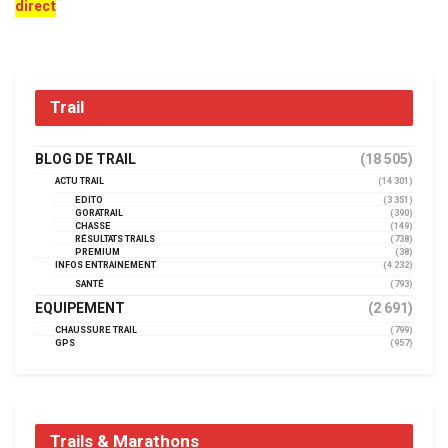
direct
Trail
BLOG DE TRAIL
(18 505)
ACTU TRAIL
(14 301)
EDITO
(3 351)
GORATRAIL
(390)
CHASSE
(149)
RÉSULTATS TRAILS
(738)
PREMIUM
(38)
INFOS ENTRAINEMENT
(4 232)
SANTÉ
(793)
EQUIPEMENT
(2 691)
CHAUSSURE TRAIL
(799)
GPS
(957)
Trails & Marathons