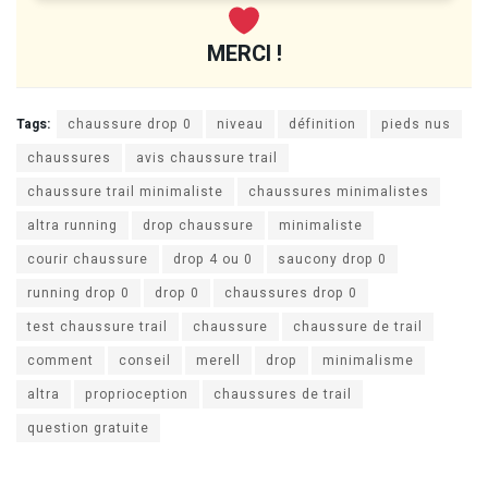
MERCI !
Tags:
chaussure drop 0
niveau
définition
pieds nus
chaussures
avis chaussure trail
chaussure trail minimaliste
chaussures minimalistes
altra running
drop chaussure
minimaliste
courir chaussure
drop 4 ou 0
saucony drop 0
running drop 0
drop 0
chaussures drop 0
test chaussure trail
chaussure
chaussure de trail
comment
conseil
merell
drop
minimalisme
altra
proprioception
chaussures de trail
question gratuite