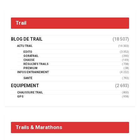
Trail
BLOG DE TRAIL
(18 507)
ACTU TRAIL
(14 303)
EDITO
(3 352)
GORATRAIL
(390)
CHASSE
(149)
RÉSULTATS TRAILS
(738)
PREMIUM
(38)
INFOS ENTRAINEMENT
(4 232)
SANTÉ
(793)
EQUIPEMENT
(2 693)
CHAUSSURE TRAIL
(800)
GPS
(958)
Trails & Marathons