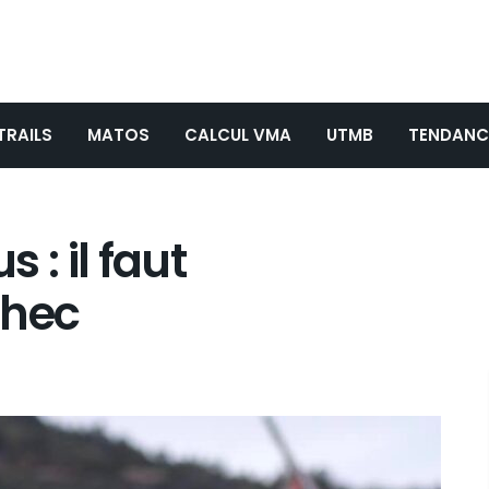
TRAILS
MATOS
CALCUL VMA
UTMB
TENDANC
 : il faut
chec