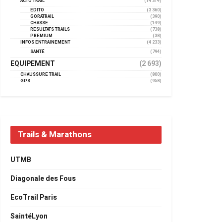
ACTU TRAIL
(14 314)
EDITO
(3 360)
GORATRAIL
(390)
CHASSE
(149)
RÉSULTATS TRAILS
(738)
PREMIUM
(38)
INFOS ENTRAINEMENT
(4 233)
SANTÉ
(794)
EQUIPEMENT
(2 693)
CHAUSSURE TRAIL
(800)
GPS
(958)
Trails & Marathons
UTMB
Diagonale des Fous
EcoTrail Paris
SaintéLyon