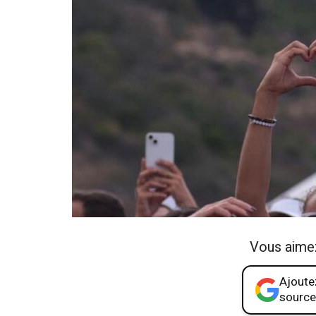
Vous aime
Ajoutez
source