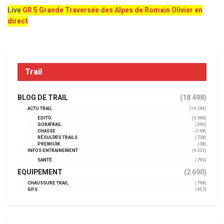
Live
GR 5 Grande Traversée des Alpes de Romain Olivier en
direct
Trail
BLOG DE TRAIL
(18 498)
ACTU TRAIL
(14 294)
EDITO
(3 348)
GORATRAIL
(390)
CHASSE
(148)
RÉSULTATS TRAILS
(738)
PREMIUM
(38)
INFOS ENTRAINEMENT
(4 232)
SANTÉ
(793)
EQUIPEMENT
(2 690)
CHAUSSURE TRAIL
(798)
GPS
(957)