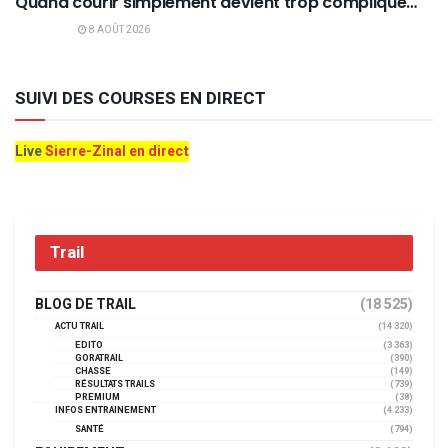
Quand courir simplement devient trop compliqué…
8 AOÛT 2026
SUIVI DES COURSES EN DIRECT
Live
Sierre-Zinal en direct
Trail
BLOG DE TRAIL
(18 525)
ACTU TRAIL
(14 320)
EDITO
(3 363)
GORATRAIL
(390)
CHASSE
(149)
RÉSULTATS TRAILS
(739)
PREMIUM
(38)
INFOS ENTRAINEMENT
(4 233)
SANTÉ
(794)