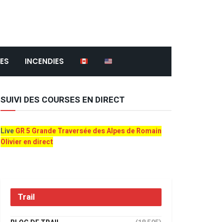
ES
INCENDIES
SUIVI DES COURSES EN DIRECT
Live
GR 5 Grande Traversée des Alpes de Romain
Olivier en direct
Trail