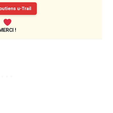
utiens u-Trail
MERCI !