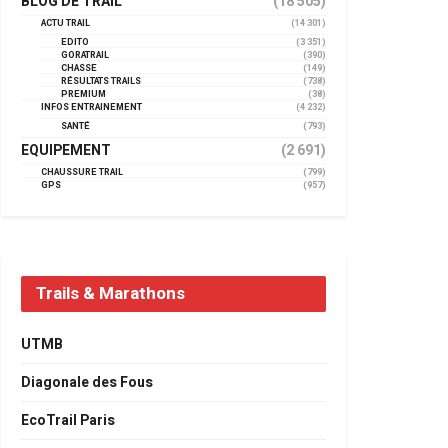
BLOG DE TRAIL
(18 505)
ACTU TRAIL
(14 301)
EDITO
(3 351)
GORATRAIL
(390)
CHASSE
(149)
RÉSULTATS TRAILS
(738)
PREMIUM
(38)
INFOS ENTRAINEMENT
(4 232)
SANTÉ
(793)
EQUIPEMENT
(2 691)
CHAUSSURE TRAIL
(799)
GPS
(957)
Trails & Marathons
UTMB
Diagonale des Fous
EcoTrail Paris