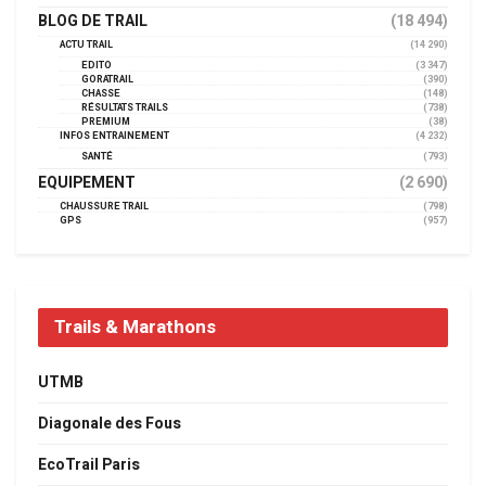
BLOG DE TRAIL
(18 494)
ACTU TRAIL
(14 290)
EDITO
(3 347)
GORATRAIL
(390)
CHASSE
(148)
RÉSULTATS TRAILS
(738)
PREMIUM
(38)
INFOS ENTRAINEMENT
(4 232)
SANTÉ
(793)
EQUIPEMENT
(2 690)
CHAUSSURE TRAIL
(798)
GPS
(957)
Trails & Marathons
UTMB
Diagonale des Fous
EcoTrail Paris