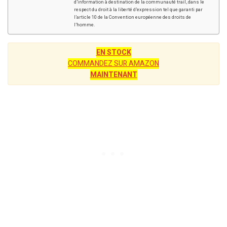
d’information à destination de la communauté trail, dans le
respect du droit à la liberté d’expression tel que garanti par
l’article 10 de la Convention européenne des droits de
l’homme.
EN STOCK
COMMANDEZ SUR AMAZON
MAINTENANT