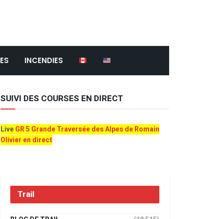
ES
INCENDIES
SUIVI DES COURSES EN DIRECT
Live
GR 5 Grande Traversée des Alpes de Romain
Olivier en direct
Trail