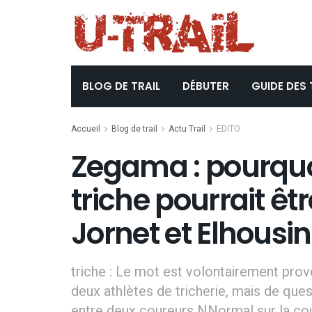
BLOG DE TRAIL
DÉBUTER
GUIDE DES 
Accueil
Blog de trail
Actu Trail
EDITO
Zegama : pourquoi
triche pourrait êtr
Jornet et Elhousi
triche : Le mot est volontairement prov
deux athlètes de tricherie, mais de ques
entre deux coureurs NNormal sur la cour