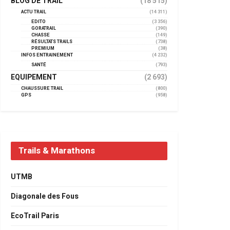
BLOG DE TRAIL
(18 515)
ACTU TRAIL
(14 311)
EDITO
(3 356)
GORATRAIL
(390)
CHASSE
(149)
RÉSULTATS TRAILS
(738)
PREMIUM
(38)
INFOS ENTRAINEMENT
(4 232)
SANTÉ
(793)
EQUIPEMENT
(2 693)
CHAUSSURE TRAIL
(800)
GPS
(958)
Trails & Marathons
UTMB
Diagonale des Fous
EcoTrail Paris