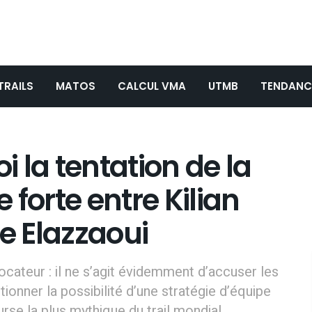
TRAILS
MATOS
CALCUL VMA
UTMB
TENDANC
 la tentation de la
e forte entre Kilian
ne Elazzaoui
ocateur : il ne s’agit évidemment d’accuser les
tionner la possibilité d’une stratégie d’équipe
se la plus mythique du trail mondial.