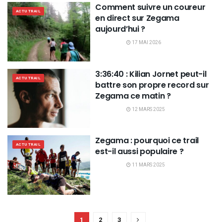
Comment suivre un coureur
ACTU TRAIL
en direct sur Zegama
aujourd’hui ?
17 MAI 2026
3:36:40 : Kilian Jornet peut-il
ACTU TRAIL
battre son propre record sur
Zegama ce matin ?
12 MARS 2025
Zegama : pourquoi ce trail
ACTU TRAIL
est-il aussi populaire ?
11 MARS 2025
1
2
3