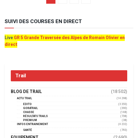
SUIVI DES COURSES EN DIRECT
Live
GR 5 Grande Traversée des Alpes de Romain Olivier en
direct
Trail
BLOG DE TRAIL
(18 502)
ACTU TRAIL
(14 298)
EDITO
(3 350)
GORATRAIL
(390)
CHASSE
(148)
RÉSULTATS TRAILS
(738)
PREMIUM
(38)
INFOS ENTRAINEMENT
(4 232)
SANTÉ
(793)
EQUIPEMENT
(2 690)