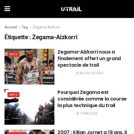
Accueil
Tag
Zegama-Aizkorri
Étiquette :
Zegama-Aizkorri
Zegama-Aizkorri nous a
EDITO
finalement offert un grand
spectacle de trail
28 JUILLET 2026
Pourquoi Zegama est
EDITO
considérée comme la course
la plus technique du trail
17 MAI 2026
2007 : Kilian Jornet a 19 ans, il