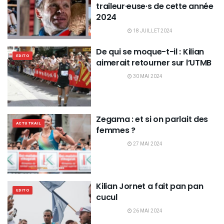
traileur·euse·s de cette année
2024
18 JUILLET 2024
De qui se moque-t-il : Kilian
EDITO
aimerait retourner sur l’UTMB
30 MAI 2024
Zegama : et si on parlait des
ACTU TRAIL
femmes ?
27 MAI 2024
Kilian Jornet a fait pan pan
EDITO
cucul
26 MAI 2024