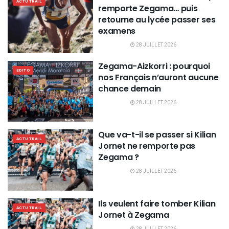
ACTU TRAIL
remporte Zegama… puis
retourne au lycée passer ses
examens
28 JUILLET 2026
Zegama-Aizkorri : pourquoi
EDITO
nos Français n’auront aucune
chance demain
28 JUILLET 2026
Que va-t-il se passer si Kilian
ACTU TRAIL
Jornet ne remporte pas
Zegama ?
28 JUILLET 2026
Ils veulent faire tomber Kilian
ACTU TRAIL
Jornet à Zegama
28 JUILLET 2026