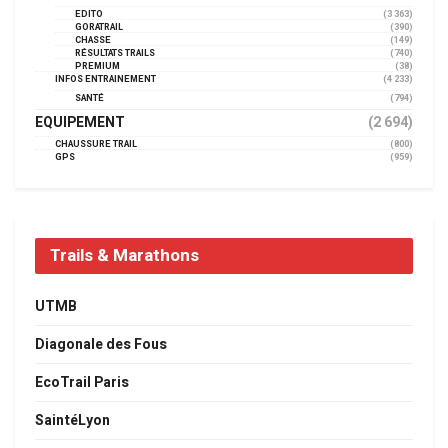
EDITO
(3 363)
GORATRAIL
(390)
CHASSE
(149)
RÉSULTATS TRAILS
(740)
PREMIUM
(38)
INFOS ENTRAINEMENT
(4 233)
SANTÉ
(794)
EQUIPEMENT
(2 694)
CHAUSSURE TRAIL
(800)
GPS
(959)
Trails & Marathons
UTMB
Diagonale des Fous
EcoTrail Paris
SaintéLyon