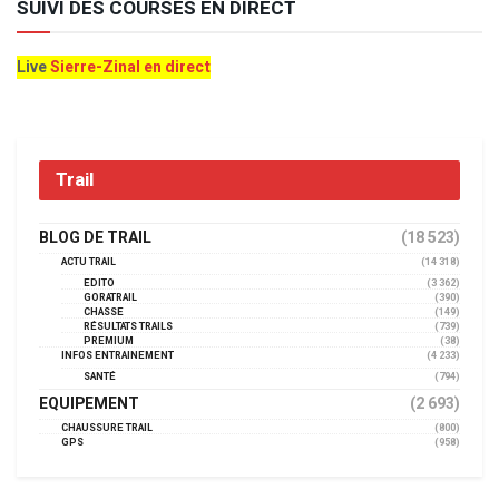
SUIVI DES COURSES EN DIRECT
Live
Sierre-Zinal en direct
Trail
BLOG DE TRAIL
(18 523)
ACTU TRAIL
(14 318)
EDITO
(3 362)
GORATRAIL
(390)
CHASSE
(149)
RÉSULTATS TRAILS
(739)
PREMIUM
(38)
INFOS ENTRAINEMENT
(4 233)
SANTÉ
(794)
EQUIPEMENT
(2 693)
CHAUSSURE TRAIL
(800)
GPS
(958)