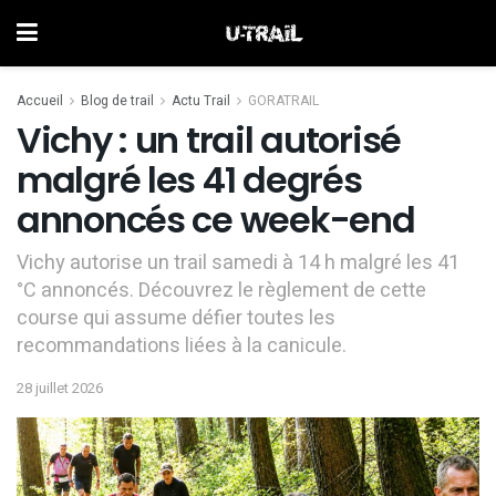
Accueil
Blog de trail
Actu Trail
GORATRAIL
Vichy : un trail autorisé
malgré les 41 degrés
annoncés ce week-end
Vichy autorise un trail samedi à 14 h malgré les 41
°C annoncés. Découvrez le règlement de cette
course qui assume défier toutes les
recommandations liées à la canicule.
28 juillet 2026