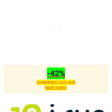
-42%
COMMANDEZ SUR I-RUN
MAINTENANT