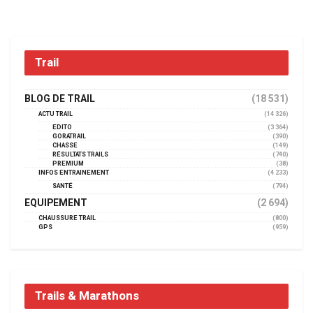
Trail
BLOG DE TRAIL
(18 531)
ACTU TRAIL
(14 326)
EDITO
(3 364)
GORATRAIL
(390)
CHASSE
(149)
RÉSULTATS TRAILS
(740)
PREMIUM
(38)
INFOS ENTRAINEMENT
(4 233)
SANTÉ
(794)
EQUIPEMENT
(2 694)
CHAUSSURE TRAIL
(800)
GPS
(959)
Trails & Marathons