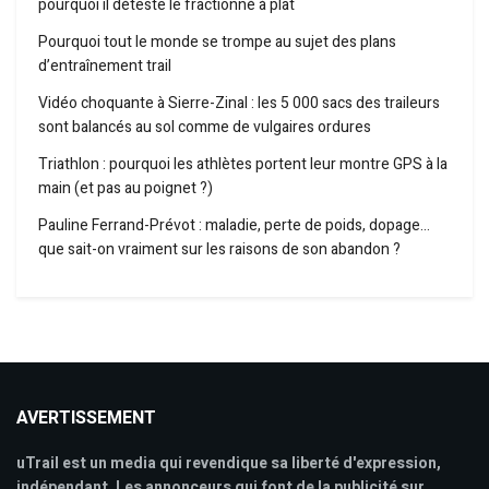
pourquoi il déteste le fractionné à plat
Pourquoi tout le monde se trompe au sujet des plans
d’entraînement trail
Vidéo choquante à Sierre-Zinal : les 5 000 sacs des traileurs
sont balancés au sol comme de vulgaires ordures
Triathlon : pourquoi les athlètes portent leur montre GPS à la
main (et pas au poignet ?)
Pauline Ferrand-Prévot : maladie, perte de poids, dopage…
que sait-on vraiment sur les raisons de son abandon ?
AVERTISSEMENT
uTrail est un media qui revendique sa liberté d'expression,
indépendant. Les annonceurs qui font de la publicité sur