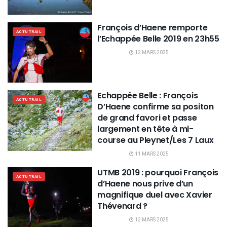
François d’Haene remporte
ACTU TRAIL
l’Echappée Belle 2019 en 23h55
12 MARS 2025
Echappée Belle : François
ACTU TRAIL
D’Haene confirme sa positon
de grand favori et passe
largement en tête à mi-
course au Pleynet/Les 7 Laux
11 MARS 2025
UTMB 2019 : pourquoi François
ACTU TRAIL
d’Haene nous prive d’un
magnifique duel avec Xavier
Thévenard ?
12 MARS 2025