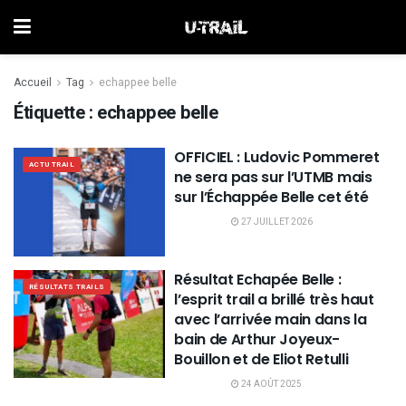
Accueil
Tag
echappee belle
Étiquette :
echappee belle
OFFICIEL : Ludovic Pommeret
ACTU TRAIL
ne sera pas sur l’UTMB mais
sur l’Échappée Belle cet été
27 JUILLET 2026
Résultat Echapée Belle :
RÉSULTATS TRAILS
l’esprit trail a brillé très haut
avec l’arrivée main dans la
bain de Arthur Joyeux-
Bouillon et de Eliot Retulli
24 AOÛT 2025