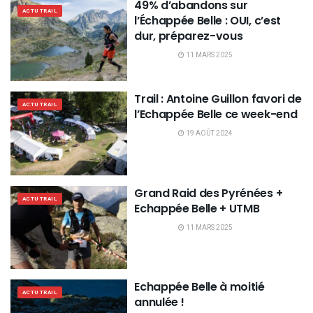
49% d’abandons sur
ACTU TRAIL
l’Échappée Belle : OUI, c’est
dur, préparez-vous
11 MARS 2025
Trail : Antoine Guillon favori de
ACTU TRAIL
l’Echappée Belle ce week-end
19 AOÛT 2024
Grand Raid des Pyrénées +
ACTU TRAIL
Echappée Belle + UTMB
11 MARS 2025
Echappée Belle à moitié
ACTU TRAIL
annulée !