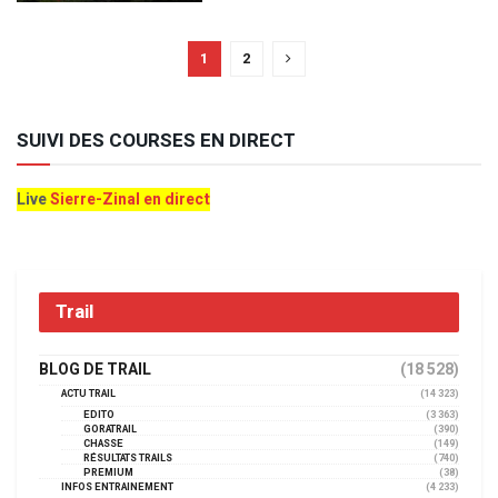
1
2
SUIVI DES COURSES EN DIRECT
Live
Sierre-Zinal en direct
Trail
BLOG DE TRAIL
(18 528)
ACTU TRAIL
(14 323)
EDITO
(3 363)
GORATRAIL
(390)
CHASSE
(149)
RÉSULTATS TRAILS
(740)
PREMIUM
(38)
INFOS ENTRAINEMENT
(4 233)