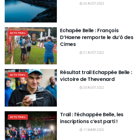
24 AOÛT 2023
Echapée Belle : François
ACTU TRAIL
D’Haene remporte le du’ô des
Cimes
21 AOÛT 2022
Résultat trail Echappée Belle :
ACTU TRAIL
victoire de Thevenard
20 AOÛT 2022
Trail : l’échappée Belle, les
ACTU TRAIL
inscriptions c’est parti !
11 MARS 2025