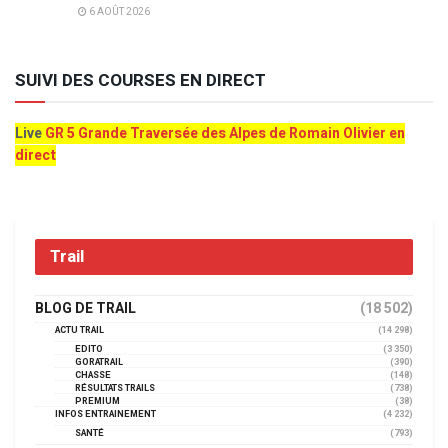
6 AOÛT 2026
SUIVI DES COURSES EN DIRECT
Live
GR 5 Grande Traversée des Alpes de Romain Olivier en
direct
Trail
BLOG DE TRAIL
(18 502)
ACTU TRAIL
(14 298)
EDITO
(3 350)
GORATRAIL
(390)
CHASSE
(148)
RÉSULTATS TRAILS
(738)
PREMIUM
(38)
INFOS ENTRAINEMENT
(4 232)
SANTÉ
(793)