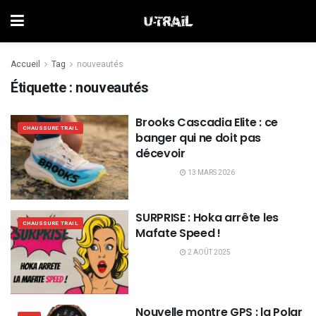
Accueil
Tag
nouveautés
Étiquette :
nouveautés
Brooks Cascadia Elite : ce
CHAUSSURE TRAIL
banger qui ne doit pas
décevoir
13 MARS 2026
SURPRISE : Hoka arrête les
CHAUSSURE TRAIL
Mafate Speed !
2 AOÛT 2025
Nouvelle montre GPS : la Polar