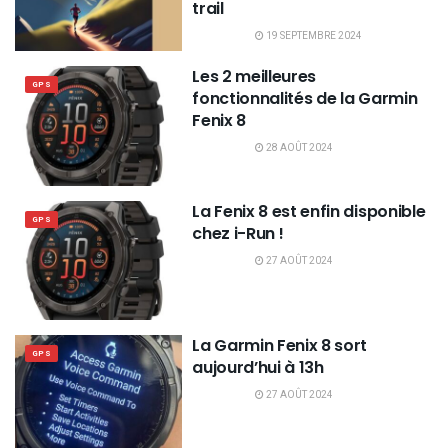
trail
19 SEPTEMBRE 2024
Les 2 meilleures
GPS
fonctionnalités de la Garmin
Fenix 8
28 AOÛT 2024
La Fenix 8 est enfin disponible
GPS
chez i-Run !
27 AOÛT 2024
La Garmin Fenix 8 sort
GPS
aujourd’hui à 13h
27 AOÛT 2024