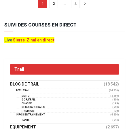
1
2
…
4
SUIVI DES COURSES EN DIRECT
Live
Sierre-Zinal en direct
Trail
BLOG DE TRAIL
(18 542)
ACTU TRAIL
(14 336)
EDITO
(3 369)
GORATRAIL
(390)
CHASSE
(149)
RÉSULTATS TRAILS
(740)
PREMIUM
(38)
INFOS ENTRAINEMENT
(4 234)
SANTÉ
(794)
EQUIPEMENT
(2 697)