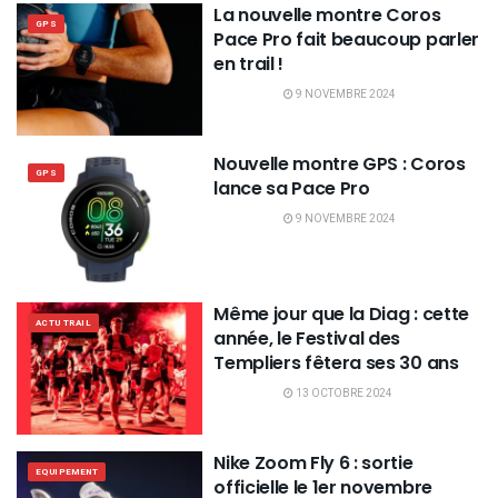
La nouvelle montre Coros
GPS
Pace Pro fait beaucoup parler
en trail !
9 NOVEMBRE 2024
Nouvelle montre GPS : Coros
GPS
lance sa Pace Pro
9 NOVEMBRE 2024
Même jour que la Diag : cette
ACTU TRAIL
année, le Festival des
Templiers fêtera ses 30 ans
13 OCTOBRE 2024
Nike Zoom Fly 6 : sortie
EQUIPEMENT
officielle le 1er novembre