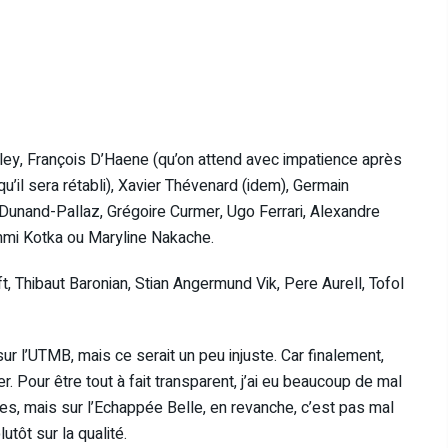
ey, François D’Haene (qu’on attend avec impatience après
’il sera rétabli), Xavier Thévenard (idem), Germain
 Dunand-Pallaz, Grégoire Curmer, Ugo Ferrari, Alexandre
mmi Kotka ou Maryline Nakache.
t, Thibaut Baronian, Stian Angermund Vik, Pere Aurell, Tofol
ur l’UTMB, mais ce serait un peu injuste. Car finalement,
r. Pour être tout à fait transparent, j’ai eu beaucoup de mal
es, mais sur l’Echappée Belle, en revanche, c’est pas mal
utôt sur la qualité.