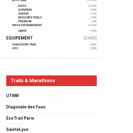
ACTU TRAIL
(14 314)
EDITO
(3 360)
GORATRAIL
(390)
CHASSE
(149)
RÉSULTATS TRAILS
(738)
PREMIUM
(38)
INFOS ENTRAINEMENT
(4 233)
SANTÉ
(794)
EQUIPEMENT
(2 693)
CHAUSSURE TRAIL
(800)
GPS
(958)
Trails & Marathons
UTMB
Diagonale des Fous
EcoTrail Paris
SaintéLyon