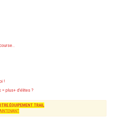
a course…
i !
 = plus+ d’élites ?
TRE ÉQUIPEMENT TRAIL
AINTENANT