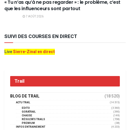
« Tu n’as qu’à ne pas regarder » : le problème, c’est
que les influenceurs sont partout
7 AOÛT 2026
SUIVI DES COURSES EN DIRECT
Live
Sierre-Zinal en direct
Trail
BLOG DE TRAIL
(18 520)
ACTU TRAIL
(14 315)
EDITO
(3 360)
GORATRAIL
(390)
CHASSE
(149)
RÉSULTATS TRAILS
(738)
PREMIUM
(38)
INFOS ENTRAINEMENT
(4 233)