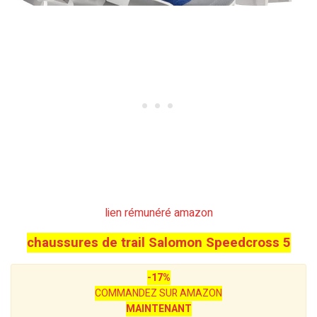
lien rémunéré amazon
chaussures de trail Salomon Speedcross 5
-17%
COMMANDEZ SUR AMAZON
MAINTENANT