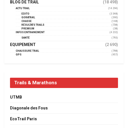
BLOG DE TRAIL
(18 498)
ACTU TRAIL
(14 294)
EDITO
(3 348)
GORATRAIL
(390)
CHASSE
(148)
RÉSULTATS TRAILS
(738)
PREMIUM
(38)
INFOS ENTRAINEMENT
(4 232)
SANTÉ
(793)
EQUIPEMENT
(2 690)
CHAUSSURE TRAIL
(798)
GPS
(957)
Trails & Marathons
UTMB
Diagonale des Fous
EcoTrail Paris