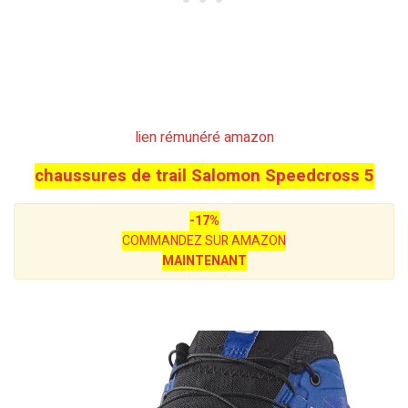
lien rémunéré amazon
chaussures de trail Salomon Speedcross 5
-17%
COMMANDEZ SUR AMAZON
MAINTENANT