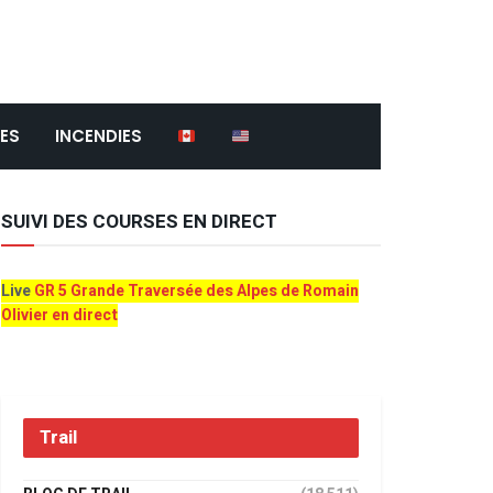
ES
INCENDIES
SUIVI DES COURSES EN DIRECT
Live
GR 5 Grande Traversée des Alpes de Romain
Olivier en direct
Trail