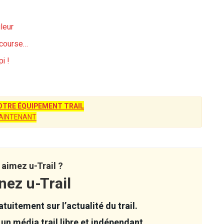
leur
a course…
i !
TRE ÉQUIPEMENT TRAIL
AINTENANT
aimez u-Trail ?
nez u-Trail
tuitement sur l’actualité du trail.
un média trail libre et indépendant.