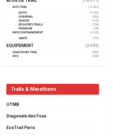
BLOG DE TRAIL
(18 511)
ACTU TRAIL
(14 307)
EDITO
(3 355)
GORATRAIL
(390)
CHASSE
(149)
RÉSULTATS TRAILS
(738)
PREMIUM
(38)
INFOS ENTRAINEMENT
(4 232)
SANTÉ
(793)
EQUIPEMENT
(2 693)
CHAUSSURE TRAIL
(800)
GPS
(958)
Trails & Marathons
UTMB
Diagonale des Fous
EcoTrail Paris