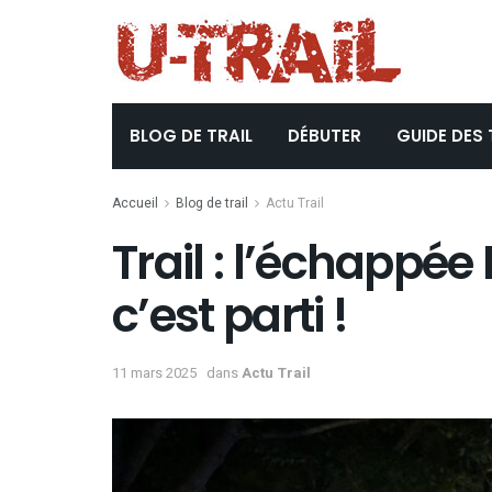
BLOG DE TRAIL
DÉBUTER
GUIDE DES 
Accueil
Blog de trail
Actu Trail
Trail : l’échappée 
c’est parti !
11 mars 2025
dans
Actu Trail