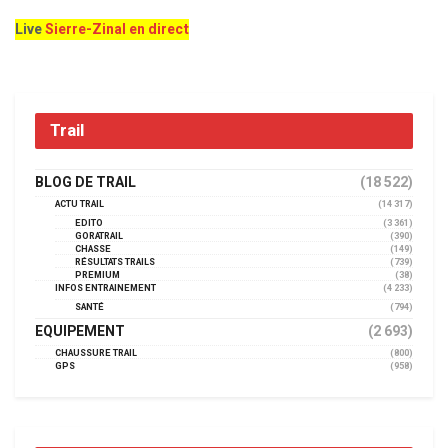
Live
Sierre-Zinal en direct
Trail
BLOG DE TRAIL
(18 522)
ACTU TRAIL
(14 317)
EDITO
(3 361)
GORATRAIL
(390)
CHASSE
(149)
RÉSULTATS TRAILS
(739)
PREMIUM
(38)
INFOS ENTRAINEMENT
(4 233)
SANTÉ
(794)
EQUIPEMENT
(2 693)
CHAUSSURE TRAIL
(800)
GPS
(958)